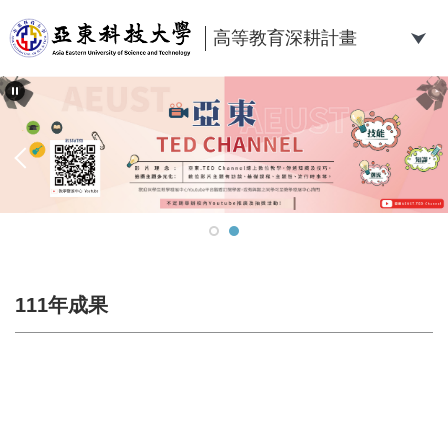
跳
到
高等教育深耕計畫
主
要
內
容
區
111年成果