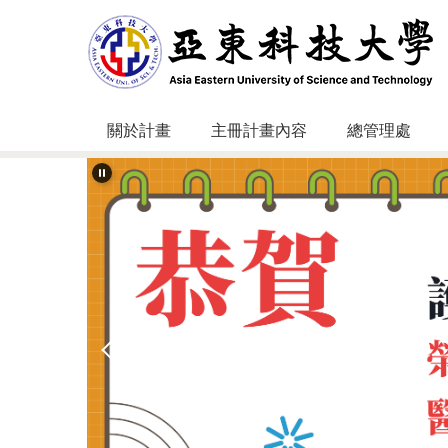
跳
到
主
要
內
容
關於計畫
主冊計畫內容
總管理處
區